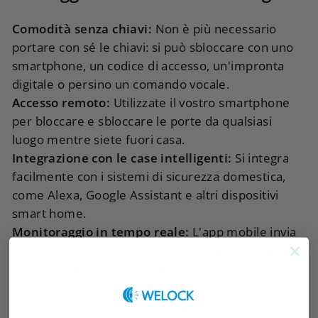
Comodità senza chiavi:
Non è più necessario
portare con sé le chiavi: si può sbloccare con uno
smartphone, un codice di accesso, un'impronta
digitale o persino un comando vocale.
Accesso remoto:
Utilizzate il vostro smartphone
per bloccare e sbloccare le porte da qualsiasi
luogo mentre siete fuori casa.
Integrazione con le case intelligenti:
Si integra
facilmente con i sistemi di sicurezza domestica,
come Alexa, Google Assistant e altri dispositivi
smart home.
Monitoraggio in tempo reale:
L'app mobile invia
una notifica quando la porta viene chiusa o aperta,
consentendo di monitorare l'accesso in tempo
reale.
Codici temporanei personalizzati:
Fornite