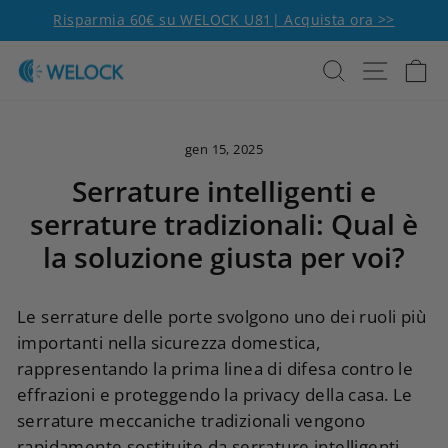
Vai al contenuto
Metti in pausa la presen
Risparmia 60€ su WELOCK U81| Acquista ora >>
Ricerca
Naviga
Ca
gen 15, 2025
Serrature intelligenti e
serrature tradizionali: Qual è
la soluzione giusta per voi?
Le serrature delle porte svolgono uno dei ruoli più
importanti nella sicurezza domestica,
rappresentando la prima linea di difesa contro le
effrazioni e proteggendo la privacy della casa. Le
serrature meccaniche tradizionali vengono
rapidamente sostituite da serrature intelligenti