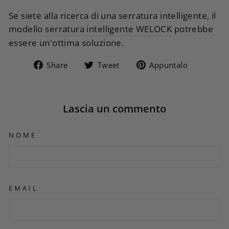
Se siete alla ricerca di una serratura intelligente, il
modello
serratura intelligente WELOCK
potrebbe
essere un'ottima soluzione.
Condividi su Facebook
Twitta su Twitter
Appunta
Share
Tweet
Appuntalo
Lascia un commento
NOME
EMAIL