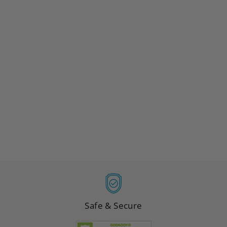
WELOCK Serratura
intelligente con impronte
digitali Cilindro della
serratura della porta
SECBN51
(
34
)
da
€189,00
Safe & Secure