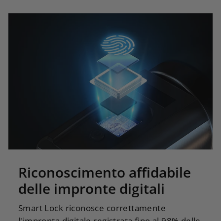
brugola.
componente esteso del cilindro della
serratura,
1x manuale Materiale: acciaio
inossidabile con lega di zinco, plastica. Garanzia:
due anni. Il nostro servizio clienti è sempre a
vostra disposizione.
Riconoscimento affidabile
delle impronte digitali
Smart Lock riconosce correttamente
l'impronta digitale registrata fino al 98% delle