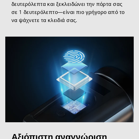
Η συσκευασία περιλαμβάνει: σετ από 1x
δευτερόλεπτα και ξεκλειδώνει την πόρτα σας
ηλεκτρονική κλειδαριά WELOCK SECBN51, 3 κάρτες
σε 1 δευτερόλεπτο—είναι πιο γρήγορο από το
RFID, 1x ειδικό κλειδί Allen,1x
εκτεταμένο εξάρτημα
να ψάχνετε τα κλειδιά σας.
κυλίνδρου κλειδαριάς,
1x εγχειρίδιο Υλικό:
ανοξείδωτο ατσάλι με κράμα ψευδαργύρου,
πλαστικό. Εγγύηση: δύο έτη. Η εξυπηρέτηση
πελατών μας είναι πάντα εκεί για εσάς.
Αξιόπιστη αναγνώριση