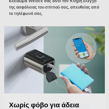
κλείδωμα Welock σάς δίνει τον πλήρη έλεγχο
της ασφάλειας του σπιτιού σας, απευθείας από
το τηλέφωνό σας.
Save €30
on Your First Order
EMAIL
Get €30 Off
Χωρίς φόβο για άδεια