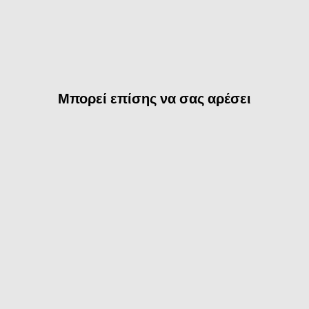
Μπορεί επίσης να σας αρέσει
WELOCK Έξυπνη κλειδαριά
δακτυλικού αποτυπώματος
κύλινδρος κλειδαριάς
πόρτας SECBN51
(
34
)